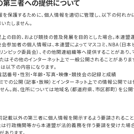
の第三者への提供について
報を保護するために、個人情報を適切に管理し、以下の何れか
示いたしません。
営上の目的、および競技の普及発展を目的とした場合。本連盟
会参加者の個人情報は、本連盟によってマスコミ、NBA（日本
オリンピック委員会）、その他関連組織等へ提供することがあり、
たはその他のインターネット上で一般公開されることがあります
は以下の内容になります。
電話番号・性別・年齢・写真・映像・競技会の記録と成績
ミでの公開（記事・放映）とインターネット上での情報公開で
せん。尚、住所については地域名（都道府県、市区郡町）を公開
前記載以外の第三者に個人情報を開示するよう要請されること
たは行政機関等から本連盟が法的義務を伴う要請を受けた場
があります。