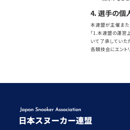
4．選手の個
本連盟が主催また
「1.本連盟の運
いて了承していた
各競技会にエント