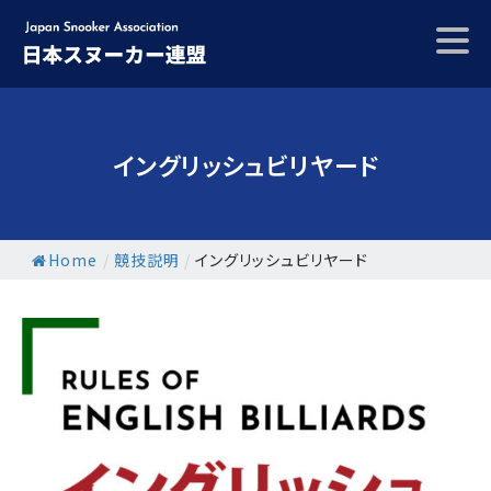
Skip
to
content
イングリッシュビリヤード
Home
/
競技説明
/
イングリッシュビリヤード